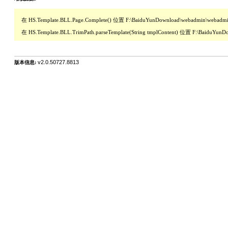
   在 HS.Template.BLL.Page.Complete() 位置 F:\BaiduYunDownload\webadmin\webadmi
   在 HS.Template.BLL.TrimPath.parseTemplate(String tmplContent) 位置 F:\BaiduYu
v2.0.50727.8813
版本信息: