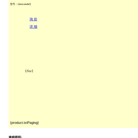
型号：{item.model} 
询 价
详 细
                {/for}	

{product.txtPaging}
堆栈跟踪: